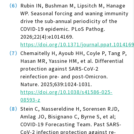
Rubin IN, Bushman M, Lipsitch M, Hanage
WP. Seasonal forcing and waning immunity
drive the sub-annual periodicity of the
COVID-19 epidemic. PLoS Pathog.
2026;22(4):e1014169.
https://doi.org/10.1371/journal.ppat.101416
Chemaitelly H, Ayoub HH, Coyle P, Tang P,
Hasan MR, Yassine HM, et al. Differential
protection against SARS-CoV-2
reinfection pre- and post-Omicron.
Nature. 2025;639:1024-1031.
https://doi.org/10.1038/s41586-025-
08593-z
Stein C, Nassereldine H, Sorensen RJD,
Amlag JO, Bisignano C, Byrne S, et al;
COVID-19 Forecasting Team. Past SARS-
CoV-2 infection protection against re-