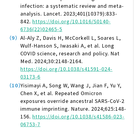
infection: a systematic review and meta-
analysis. Lancet. 2023;401(10379):833-
842.
https://doi.org/10.1016/S0140-
6736(22)02465-5
Al-Aly Z, Davis H, McCorkell L, Soares L,
Wulf-Hanson S, Iwasaki A, et al. Long
COVID science, research and policy. Nat
Med. 2024;30:2148-2164.
https://doi.org/10.1038/s41591-024-
03173-6
Yisimayi A, Song W, Wang J, Jian F, Yu Y,
Chen X, et al. Repeated Omicron
exposures override ancestral SARS-CoV-2
immune imprinting. Nature. 2024;625:148-
156.
https://doi.org/10.1038/s41586-023-
06753-7