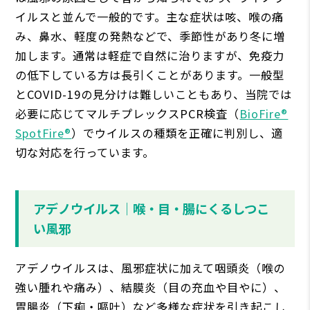
イルスと並んで一般的です。主な症状は咳、喉の痛
み、鼻水、軽度の発熱などで、季節性があり冬に増
加します。通常は軽症で自然に治りますが、免疫力
の低下している方は長引くことがあります。一般型
とCOVID-19の見分けは難しいこともあり、当院では
必要に応じてマルチプレックスPCR検査（
BioFire®
SpotFire®
）でウイルスの種類を正確に判別し、適
切な対応を行っています。
アデノウイルス｜喉・目・腸にくるしつこ
い風邪
アデノウイルスは、風邪症状に加えて咽頭炎（喉の
強い腫れや痛み）、結膜炎（目の充血や目やに）、
胃腸炎（下痢・嘔吐）など多様な症状を引き起こし