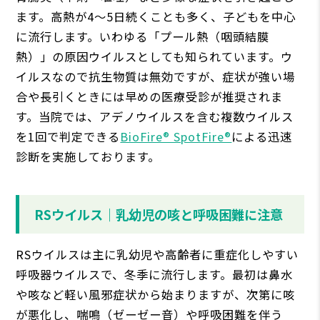
ます。高熱が4〜5日続くことも多く、子どもを中心
に流行します。いわゆる「プール熱（咽頭結膜
熱）」の原因ウイルスとしても知られています。ウ
イルスなので抗生物質は無効ですが、症状が強い場
合や長引くときには早めの医療受診が推奨されま
す。当院では、アデノウイルスを含む複数ウイルス
を1回で判定できる
BioFire® SpotFire®
による迅速
診断を実施しております。
RSウイルス｜乳幼児の咳と呼吸困難に注意
RSウイルスは主に乳幼児や高齢者に重症化しやすい
呼吸器ウイルスで、冬季に流行します。最初は鼻水
や咳など軽い風邪症状から始まりますが、次第に咳
が悪化し、喘鳴（ゼーゼー音）や呼吸困難を伴う