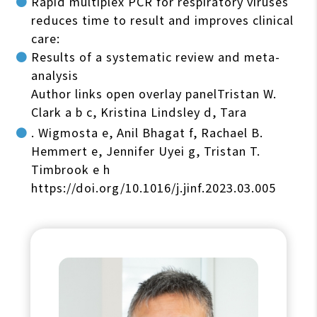
Rapid multiplex PCR for respiratory viruses
reduces time to result and improves clinical
care:
Results of a systematic review and meta-
analysis
Author links open overlay panelTristan W.
Clark a b c, Kristina Lindsley d, Tara
. Wigmosta e, Anil Bhagat f, Rachael B.
Hemmert e, Jennifer Uyei g, Tristan T.
Timbrook e h
https://doi.org/10.1016/j.jinf.2023.03.005