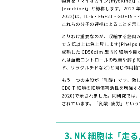
物質を「マイオカイン(myokin
(exerkine)」と総称します。2022 年に『
2022)は、IL-6・FGF21・
これらの分子の連携によることを示
とりわけ重要なのが、収縮する筋肉か
で 5 倍以上に急上昇します(Phelps
成熟した CD56dim 型 NK 細胞
れは血糖コントロールの改善や膵 β 
ド、リラグルチドなど)と同じ作用軸
もう一つの主役が「乳酸」です。激しい
CD8 T 細胞の細胞傷害活性を増強する重
2020)で示されました。同研究では
されています。「乳酸=疲労」とい
3. NK 細胞は「