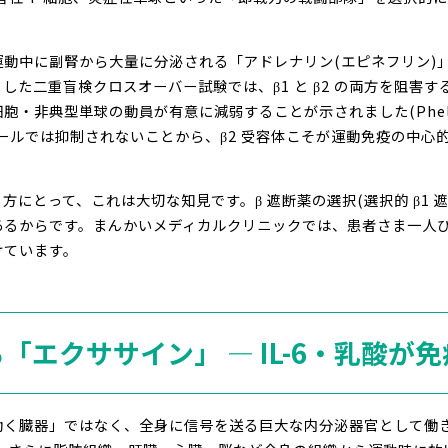
動中に副腎から大量に分泌される「アドレナリン(エピネフリン)」
した二重盲検クロスオーバー試験では、β1 と β2 の両方を阻害
細胞・非典型単球の動員が有意に減弱することが示されました(Phelps & M
ロールでは抑制されないことから、β2 受容体こそが運動免疫の中
にとって、これは大切な知見です。β 遮断薬の選択(選択的 β1 
あるからです。まんかいメディカルクリニックでは、患者さま一人
けています。
る「エクササイン」 ― IL-6・乳酸が
動く臓器」ではなく、全身に信号を送る巨大な内分泌器官として働