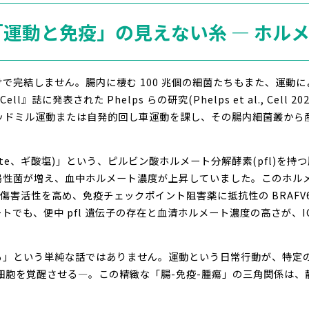
ぐ「運動と免疫」の見えない糸 ― ホル
で完結しません。腸内に棲む 100 兆個の細菌たちもまた、運動
ell』誌に発表された Phelps らの研究(Phelps et al., Ce
レッドミル運動または自発的回し車運動を課し、その腸内細菌叢か
ate、ギ酸塩)」という、ピルビン酸ホルメート分解酵素(pfl)を持
 陽性菌が増え、血中ホルメート濃度が上昇していました。このホルメ
細胞傷害活性を高め、免疫チェックポイント阻害薬に抵抗性の BRAFV
でも、便中 pfl 遺伝子の存在と血清ホルメート濃度の高さが、I
る」という単純な話ではありません。運動という日常行動が、特定
 細胞を覚醒させる―。この精緻な「腸-免疫-腫瘍」の三角関係は