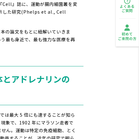
Cell』誌に、運動が腸内細菌叢を変
よくある
ご質問
helps et al., Cell
 本の論文をもとに紐解いていきま
初めて
ご来院の方
いう最も身近で、最も強力な医療を再
容体とアドレナリンの
では最大 5 倍にも達することが知ら
呼ばれる現象で、1902 年にマラソン走者で
ません。運動は特定の免疫細胞、とく
的に動員することが、近年の研究で明ら