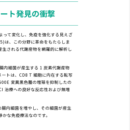
メート発見の衝撃
によって変化し、免疫を強化する見えざ
ll 2025)は、この分野に革命をもたらしま
ら産生される代謝産物を網羅的に解析し
つ腸内細菌が産生する 1 炭素代謝産物
ートは、CD8 T 細胞に内在する転写
600E 変異黒色腫の増殖を抑制したの
CI 治療への良好な反応性および無増
の腸内細菌を増やし、その細菌が産生
、静かな免疫療法なのです。