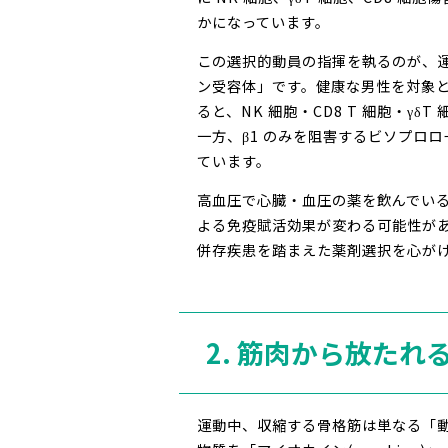
かになっています。
この選択的動員の指揮を執るのが、運
ン受容体」です。健康な男性を対象と
ると、NK 細胞・CD8 T 細胞・γδT 
一方、β1 のみを阻害するビソプロ
ています。
高血圧で心臓・血圧の薬を飲んでいる方
よる免疫賦活効果が変わる可能性が
併存疾患を踏まえた薬剤選択を心が
2. 筋肉から放たれ
運動中、収縮する骨格筋は単なる「