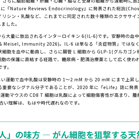
e)」、さらに脂肪組織・肝臓・心臓・脳など全身の組織から運動時に
Nature Reviews Endocrinology』に発表された総説(Chow et a
GDF15・イリシン・乳酸など、これまでに同定された数十種類のエクサ
しました。
ら大量に放出されるインターロイキン 6(IL-6)です。安静時の
 & Meisel, Immunity 2026)。IL-6 は単なる「炎症物
や樹状細胞を血中に動員し、さらに腸管 L 細胞から GLP-1(グルカ
細胞の保護に直結する経路で、糖尿病・肥満治療薬として広く使われる 
です。
運動で血中乳酸は安静時の 1〜2 mM から 20 mM にまで上
要なシグナル分子であることが、2020 年に『eLife』誌に発表された研究(R
、運動マウスの CD8 T 細胞は乳酸によって細胞傷害性が高まり
う古い理解は、もはや時代遅れなのです。
走る人」の味方 ― がん細胞を狙撃する