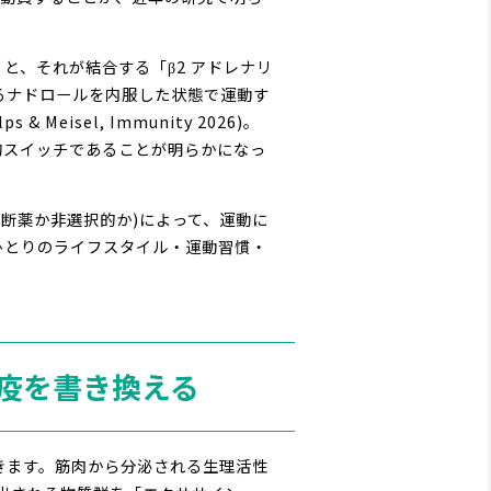
と、それが結合する「β2 アドレナリ
するナドロールを内服した状態で運動す
eisel, Immunity 2026)。
心的スイッチであることが明らかになっ
遮断薬か非選択的か)によって、運動に
ひとりのライフスタイル・運動習慣・
免疫を書き換える
きます。筋肉から分泌される生理活性