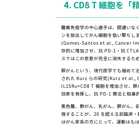
4. CD8 T 細
腫瘍免疫学の中心選手は、間違いなく 
ンを放出してがん細胞を狙い撃ちします。202
(Gomes-Santos et al., Ca
存的に増加させ、抗 PD-1・抗 CT
スではこの恩恵が完全に消失するため
膵がんという、現代医学でも極めて治療
された Kurz らの研究(Kurz et al
IL15Rα+CD8 T 細胞を増加させ
効果を発揮し、抗 PD-1 療法と
黒色腫、肺がん、乳がん、膵がん、前立
強することが、20 を超える前臨床・臨床研
はがん家系の方にとって、運動はも