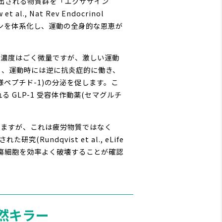
放出される物質群を「エクササイン
l., Nat Rev Endocrinol
サインを体系化し、運動の全身的な恩恵が
血中濃度はごく微量ですが、激しい運動
質」ではなく、運動時には逆に抗炎症的に働き、
ゴン様ペプチド-1)の分泌を促します。こ
GLP-1 受容体作動薬(セマグルチ
昇しますが、これは疲労物質ではなく
undqvist et al., eLife
、腫瘍細胞を効率よく破壊することが確認
天然キラー