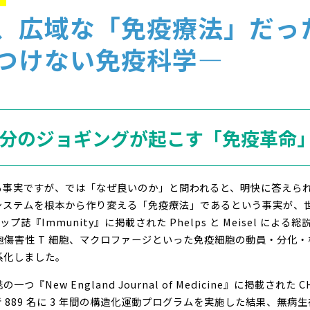
、広域な「免疫療法」だっ
つけない免疫科学―
 30 分のジョギングが起こす「免疫革命
る事実ですが、では「なぜ良いのか」と問われると、明快に答えら
システムを根本から作り変える「免疫療法」であるという事実が、
誌『Immunity』に掲載された Phelps と Meisel による総説論文(P
D8 細胞傷害性 T 細胞、マクロファージといった免疫細胞の動員・分
系化しました。
『New England Journal of Medicine』に掲載された CHALL
患者 889 名に 3 年間の構造化運動プログラムを実施した結果、無