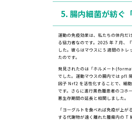
5. 腸内細菌が紡
運動の免疫効果は、私たちの体内だけ
る協力者なのです。2025 年 7 月、『C
した。彼らはマウスに 5 週間のト
たのです。
発見されたのは「ホルメート(form
でした。運動マウスの腸内では pfl
因子 Nrf2 を活性化することで、
です。さらに進行黒色腫患者のコホート
悪生存期間の延長と相関しました。
「ヨーグルトを食べれば免疫が上が
する代謝物が遠く離れた腫瘍内の T