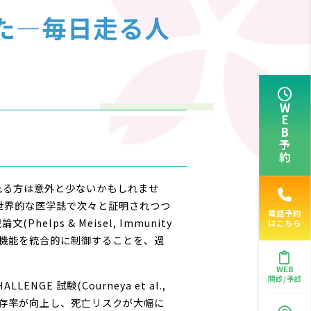
た―毎日走る人
WEB予約
」
れる方は意外と少ないかもしれませ
世界的な医学誌で次々と証明されつつ
電話予約
helps & Meisel, Immunity
はこちら
化・機能を統合的に制御することを、過
WEB
問診/予診
ENGE 試験(Courneya et al.,
病生存率が向上し、死亡リスクが大幅に