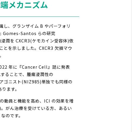
最先端メカニズム
認識し、グランザイム B やパーフォリ
Gomes-Santos らの研究
の腫瘍内浸潤を CXCR3(ケモカイン受容体)依
ることを示しました。CXCR3 欠損マウ
。
に『Cancer Cell』誌に発表
 軸を活性化することで、腫瘍浸潤性の
アゴニスト(NIZ985)単独でも同様の
あります。
の動員と機能を高め、ICI の効果を増
2026)。がん治療を受けている方、あるい
」なのです。