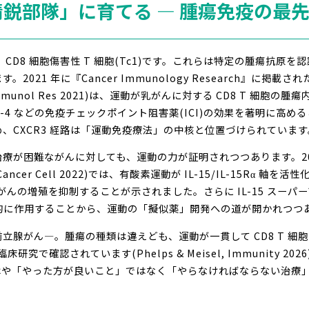
胞を「精鋭部隊」に育てる ― 腫瘍免疫の
CD8 細胞傷害性 T 細胞(Tc1)です。これらは特定の腫瘍抗原を
1 年に『Cancer Immunology Research』に掲載された 
ncer Immunol Res 2021)は、運動が乳がんに対する CD8 T 細胞
LA-4 などの免疫チェックポイント阻害薬(ICI)の効果を著明に高め
、CXCR3 経路は「運動免疫療法」の中核と位置づけられています
が困難ながんに対しても、運動の力が証明されつつあります。2022 年
., Cancer Cell 2022)では、有酸素運動が IL-15/IL-15Rα
、膵がんの増殖を抑制することが示されました。さらに IL-15 スーパー
相乗的に作用することから、運動の「擬似薬」開発への道が開かれつつ
腺がん―。腫瘍の種類は違えども、運動が一貫して CD8 T 細胞
究で確認されています(Phelps & Meisel, Immunity 
はや「やった方が良いこと」ではなく「やらなければならない治療