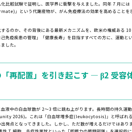
化比較試験で証明し、医学界に衝撃を与えました。同年 7 月には『
ate)」という代謝産物が、がん免疫療法の効果を高めることを示した研究(P
するのか、その背後にある最新メカニズムを、欧米の権威ある 10
自己免疫疾患の管理」「健康長寿」を目指すすべての方に、運動と
しました。
の「再配置」を引き起こす ― β2 受
血液中の白血球数が 2〜3 倍に跳ね上がります。長時間の持久運動
Immunity 2026)。これは「白血球増多症(leukocytosis)」と
の出発点となってきました。しかし、ただ数が増えるだけではあり
 細胞傷害性 T 細胞、炎症性単球といった「即戦力の戦闘部隊」を選択