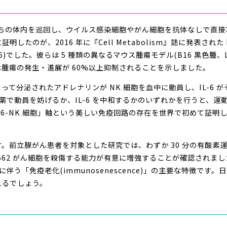
たちの体内を巡回し、ウイルス感染細胞やがん細胞を抗体なしで直
したのが、2016 年に『Cell Metabolism』誌に発表された 
Metab 2016)でした。彼らは 5 種類の異なるマウス腫瘍モデル(B16 黒
腫瘍の発生・進展が 60%以上抑制されることを示しました。
て分泌されたアドレナリンが NK 細胞を血中に動員し、IL-6 が
断薬で動員を妨げるか、IL-6 を中和するかのいずれかを行うと、
-6-NK 細胞」軸という美しい免疫回路の存在を世界で初めて証明した
前立腺がん患者を対象とした研究では、わずか 30 分の有酸素運動で 
K562 がん細胞を殺傷する能力が有意に増強することが確認されました(Phelp
齢に伴う「免疫老化(immunosenescence)」の主要な特徴で
えるでしょう。