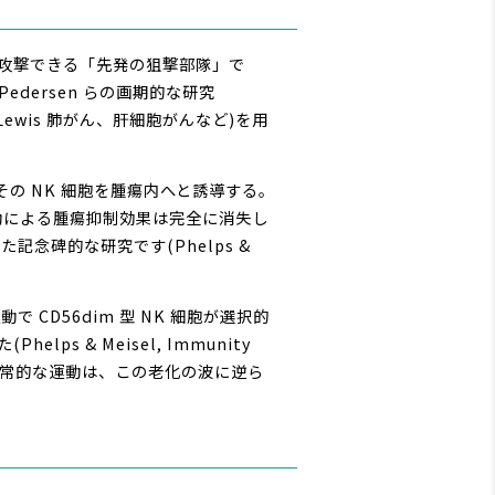
接攻撃できる「先発の狙撃部隊」で
Pedersen らの画期的な研究
色腫、Lewis 肺がん、肝細胞がんなど)を用
その NK 細胞を腫瘍内へと誘導する。
運動による腫瘍抑制効果は完全に消失し
記念碑的な研究です(Phelps &
CD56dim 型 NK 細胞が選択的
s & Meisel, Immunity
す。日常的な運動は、この老化の波に逆ら