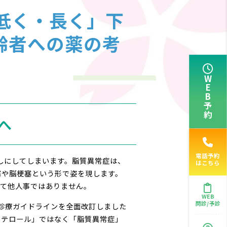
低く・長く」下
高齢者への薬の考
WEB予約
へ
電話予約
しにしてしまいます。脂質異常症は、
はこちら
塞や脳梗塞という形で姿を現します。
決して他人事ではありません。
WEB
問診/予診
常症の診療ガイドラインを全面改訂しました
称は「血中コレステロール」ではなく「脂質異常症」