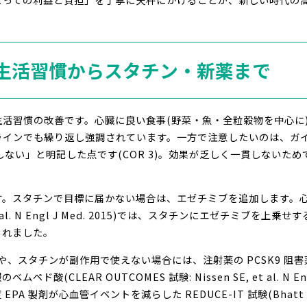
― 生活習慣からスタチン・新薬まで
活習慣の改善です。心臓に良い食事(野菜・魚・全粒穀物を中心に
ガイドラインでも繰り返し強調されています。一方で注意したいのは、
しない」と明記した点です(COR 3)。効果が乏しく一貫しないた
す。スタチンで目標に届かない場合は、エゼチミブを追加します。
P, et al. N Engl J Med. 2015)では、スタチンにエゼチミ
られました。
スタチンが副作用で使えない場合には、注射薬の PCSK9 阻害薬(FOUR
や、内服のベムペド酸(CLEAR OUTCOMES 試験: Nissen SE, et al. N
剤が心血管イベントを減らした REDUCE-IT 試験(Bhatt DL, et a