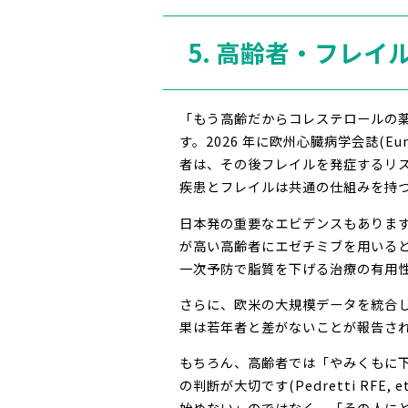
5. 高齢者・フレイ
「もう高齢だからコレステロールの薬
す。2026 年に欧州心臓病学会誌(Eu
者は、その後フレイルを発症するリスクが有意に
疾患とフレイルは共通の仕組みを持
日本発の重要なエビデンスもあります。75 歳以
が高い高齢者にエゼチミブを用いると
一次予防で脂質を下げる治療の有用
さらに、欧米の大規模データを統合した
果は若年者と差がないことが報告されています(Cho
もちろん、高齢者では「やみくもに下
の判断が大切です(Pedretti RFE, et a
始めない」のではなく、「その人に