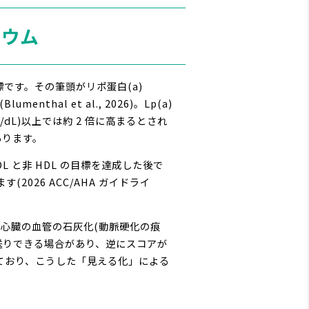
シウム
です。その筆頭がリポ蛋白(a)
al et al., 2026)。Lp(a)
mg/dL)以上では約 2 倍に高まるとされ
あります。
L と非 HDL の目標を達成した後で
026 ACC/AHA ガイドライ
で心臓の血管の石灰化(動脈硬化の痕
を先送りできる場合があり、逆にスコアが
T を備えており、こうした「見える化」による