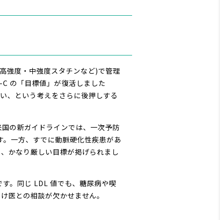
さ(高強度・中強度スタチンなど)で管理
L-C の「目標値」が復活しました
長く)が良い、という考えをさらに後押しする
米国の新ガイドラインでは、一次予防
とします。一方、すでに動脈硬化性疾患があ
満という、かなり厳しい目標が掲げられまし
。同じ LDL 値でも、糖尿病や喫
つけ医との相談が欠かせません。