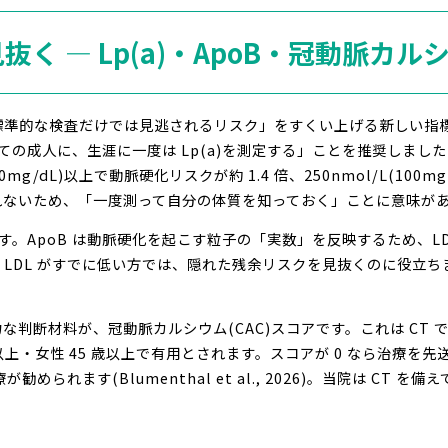
抜く ― Lp(a)・ApoB・冠動脈カル
準的な検査だけでは見逃されるリスク」をすくい上げる新しい指標
成人に、生涯に一度は Lp(a)を測定する」ことを推奨しました(Blumenth
0mg/dL)以上で動脈硬化リスクが約 1.4 倍、250nmol/L(100
れないため、「一度測って自分の体質を知っておく」ことに意味が
です。ApoB は動脈硬化を起こす粒子の「実数」を反映するため、LD
DL がすでに低い方では、隠れた残余リスクを見抜くのに役立ちます(2
判断材料が、冠動脈カルシウム(CAC)スコアです。これは CT 
歳以上・女性 45 歳以上で有用とされます。スコアが 0 なら治療
が勧められます(Blumenthal et al., 2026)。当院は C