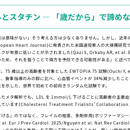
ルとスタチン ― 「歳だから」で諦め
は意味がない」――そう考える方は少なくありません。しかし、近年
ropean Heart Journal)に発表された米国退役軍人の大規
低いことが示されました(Qazi S, Orkaby AR, et al. Eur
つため、それを狙うことで両方を予防できる可能性がある」と述べ
上の高齢者を対象とした EWTOPIA 75 試験(Ouchi Y, et al. C
、食事指導のみの群に比べ、心血管イベントが 34%減少したこと
性を示した、世界で初めての前向きランダム化試験です。
メタ解析でも、LDL を 1mmol/L 下げるごとに高齢者の主要
lesterol Treatment Trialists’ Collaboration. L
げる」のではなく、フレイルの程度、多剤併用(ポリファーマシー
l. Eur J Prev Cardiol. 2025/Nguyen et al. Nat Rev 
とっての利益と負担」を丁寧に天秤にかけることが、新しい時代の