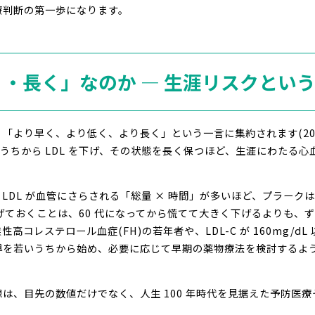
療判断の第一歩になります。
く・長く」なのか ― 生涯リスクとい
早く、より低く、より長く」という一言に集約されます(2026 Dyslipi
これは、若いうちから LDL を下げ、その状態を長く保つほど、生涯にわ
LDL が血管にさらされる「総量 × 時間」が多いほど、プラーク
 を下げておくことは、60 代になってから慌てて大きく下げるよりも
コレステロール血症(FH)の若年者や、LDL-C が 160mg/d
いうちから始め、必要に応じて早期の薬物療法を検討するよう求めています
は、目先の数値だけでなく、人生 100 年時代を見据えた予防医