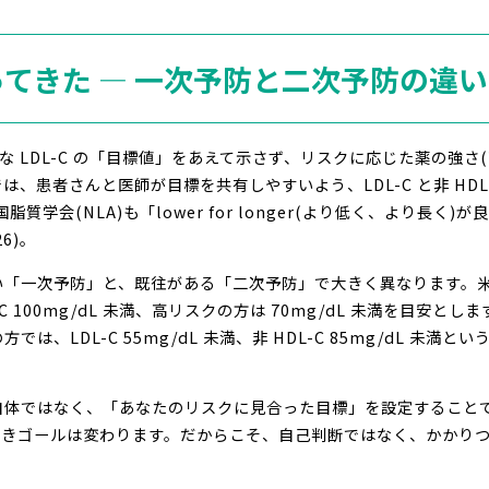
ってきた ― 一次予防と二次予防の違い
確な LDL-C の「目標値」をあえて示さず、リスクに応じた薬の強
では、患者さんと医師が目標を共有しやすいよう、LDL-C と非 HD
。米国脂質学会(NLA)も「lower for longer(より低く、より
6)。
い「一次予防」と、既往がある「二次予防」で大きく異なります。
C 100mg/dL 未満、高リスクの方は 70mg/dL 未満を目安
は、LDL-C 55mg/dL 未満、非 HDL-C 85mg/dL 未
体ではなく、「あなたのリスクに見合った目標」を設定することです
べきゴールは変わります。だからこそ、自己判断ではなく、かかり