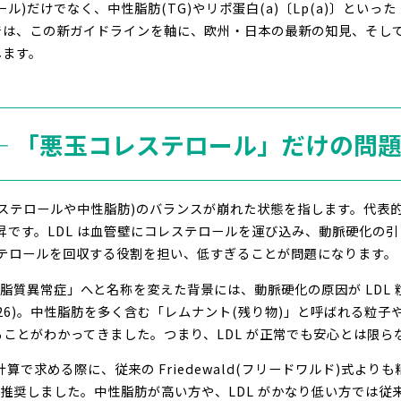
ール)だけでなく、中性脂肪(TG)やリポ蛋白(a)〔Lp(a)〕とい
では、この新ガイドラインを軸に、欧州・日本の最新の知見、そし
します。
は ― 「悪玉コレステロール」だけの問
ステロールや中性脂肪)のバランスが崩れた状態を指します。代表
C)の上昇です。LDL は血管壁にコレステロールを運び込み、動脈硬化
ステロールを回収する役割を担い、低すぎることが問題になります。
インが「脂質異常症」へと名称を変えた背景には、動脈硬化の原因が LD
l., 2026)。中性脂肪を多く含む「レムナント(残り物)」と呼ばれる粒
ことがわかってきました。つまり、LDL が正常でも安心とは限ら
で求める際に、従来の Friedewald(フリードワルド)式よりも精度の
ることを推奨しました。中性脂肪が高い方や、LDL がかなり低い方で