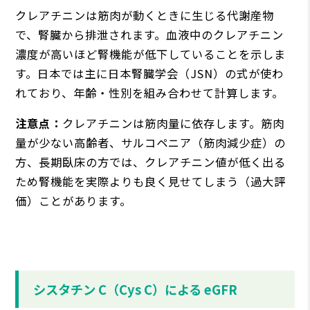
クレアチニンは筋⾁が動くときに⽣じる代謝産物
で、腎臓から排泄されます。⾎液中のクレアチニン
濃度が⾼いほど腎機能が低下していることを⽰しま
す。⽇本では主に⽇本腎臓学会（JSN）の式が使わ
れており、年齢・性別を組み合わせて計算します。
注意点：
クレアチニンは筋⾁量に依存します。筋⾁
量が少ない⾼齢者、サルコペニア（筋⾁減少症）の
⽅、⻑期臥床の⽅では、クレアチニン値が低く出る
ため腎機能を実際よりも良く⾒せてしまう（過⼤評
価）ことがあります。
シスタチン C（Cys C）による eGFR