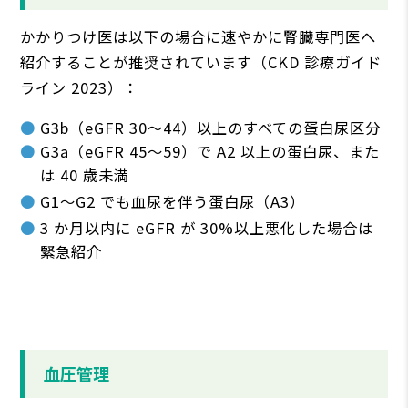
かかりつけ医は以下の場合に速やかに腎臓専⾨医へ
紹介することが推奨されています（CKD 診療ガイド
ライン 2023）：
G3b（eGFR 30〜44）以上のすべての蛋⽩尿区分
G3a（eGFR 45〜59）で A2 以上の蛋⽩尿、また
は 40 歳未満
G1〜G2 でも⾎尿を伴う蛋⽩尿（A3）
3 か⽉以内に eGFR が 30%以上悪化した場合は
緊急紹介
⾎圧管理