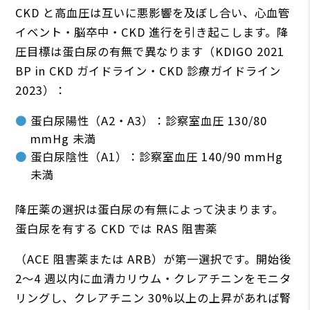
CKD と⾼⾎圧は互いに悪影響を及ぼし合い、⼼⾎管
イベント・脳卒中・CKD 進⾏を引き起こします。降
圧⽬標は蛋⽩尿の有無で異なります（KDIGO 2021
BP in CKD ガイドライン・CKD 診療ガイドライン
2023）：
蛋⽩尿陽性（A2・A3）：診察室⾎圧 130/80
mmHg 未満
蛋⽩尿陰性（A1）：診察室⾎圧 140/90 mmHg
未満
降圧薬の選択は蛋⽩尿の有無によって決まります。
蛋⽩尿を有する CKD では RAS 阻害薬
（ACE 阻害薬または ARB）が第⼀選択です。開始後
2〜4 週以内に⾎清カリウム・クレアチニンをモニタ
リングし、クレアチニン 30%以上の上昇があれば腎