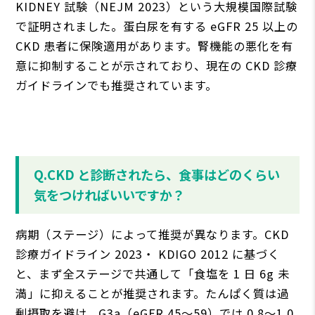
KIDNEY 試験（NEJM 2023）という⼤規模国際試験
で証明されました。蛋⽩尿を有する eGFR 25 以上の
CKD 患者に保険適⽤があります。腎機能の悪化を有
意に抑制することが⽰されており、現在の CKD 診療
ガイドラインでも推奨されています。
Q.CKD と診断されたら、⾷事はどのくらい
気をつければいいですか？
病期（ステージ）によって推奨が異なります。CKD
診療ガイドライン 2023・ KDIGO 2012 に基づく
と、まず全ステージで共通して「⾷塩を 1 ⽇ 6g 未
満」に抑えることが推奨されます。たんぱく質は過
剰摂取を避け、G3a（eGFR 45〜59）では 0.8〜1.0