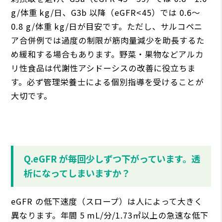
g/体重 kg/⽇、G3b 以降（eGFR<45）では 0.6〜
0.8 g/体重 kg/⽇が⽬安です。ただし、サルコペニ
ア合併例では過度の制限が筋⾁量減少を助⻑するた
め緩和する場合もあります。野菜・果物などアルカ
リ性⾷品は代謝性アシドーシスの改善に役⽴ちま
す。必ず管理栄養⼠による個別指導を受けることが
⼤切です。
Q.eGFR が毎回少しずつ下がっています。透
析になってしまいますか？
eGFR の低下速度（スロープ）は⼈によって⼤きく
異なります。年間 5 mL/分/1.73㎡以上の急速な低下