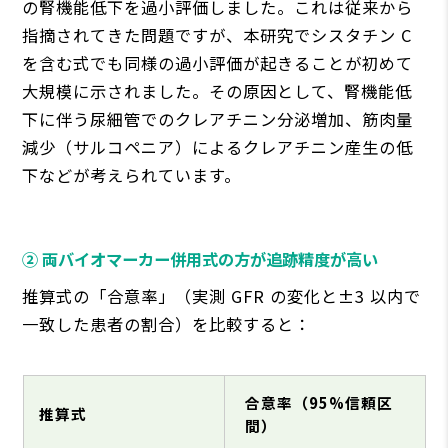
の腎機能低下を過⼩評価しました。これは従来から
指摘されてきた問題ですが、本研究でシスタチン C
を含む式でも同様の過⼩評価が起きることが初めて
⼤規模に⽰されました。その原因として、腎機能低
下に伴う尿細管でのクレアチニン分泌増加、筋⾁量
減少（サルコペニア）によるクレアチニン産⽣の低
下などが考えられています。
② 両バイオマーカー併⽤式の⽅が追跡精度が⾼い
推算式の「合意率」（実測 GFR の変化と±3 以内で
⼀致した患者の割合）を⽐較すると：
合意率（95%信頼区
推算式
間）