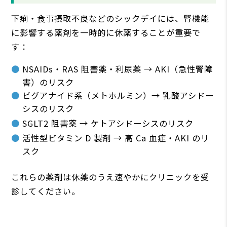
下痢・⾷事摂取不良などのシックデイには、腎機能
に影響する薬剤を⼀時的に休薬することが重要で
す：
NSAIDs・RAS 阻害薬・利尿薬 → AKI（急性腎障
害）のリスク
ビグアナイド系（メトホルミン）→ 乳酸アシドー
シスのリスク
SGLT2 阻害薬 → ケトアシドーシスのリスク
活性型ビタミン D 製剤 → ⾼ Ca ⾎症・AKI のリ
スク
これらの薬剤は休薬のうえ速やかにクリニックを受
診してください。