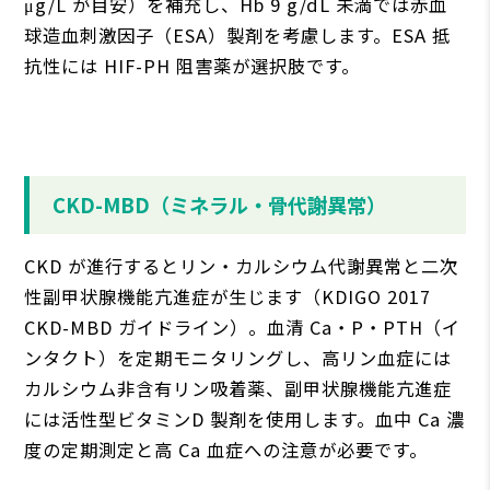
μg/L が⽬安）を補充し、Hb 9 g/dL 未満では⾚⾎
球造⾎刺激因⼦（ESA）製剤を考慮します。ESA 抵
抗性には HIF-PH 阻害薬が選択肢です。
CKD-MBD（ミネラル・⾻代謝異常）
CKD が進⾏するとリン・カルシウム代謝異常と⼆次
性副甲状腺機能亢進症が⽣じます（KDIGO 2017
CKD-MBD ガイドライン）。⾎清 Ca・P・PTH（イ
ンタクト）を定期モニタリングし、⾼リン⾎症には
カルシウム⾮含有リン吸着薬、副甲状腺機能亢進症
には活性型ビタミンD 製剤を使⽤します。⾎中 Ca 濃
度の定期測定と⾼ Ca ⾎症への注意が必要です。