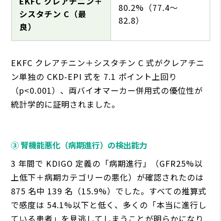
EKFC クレアチニン＋
80.2%（77.4〜
シスタチン C（最
82.8）
良）
EKFC クレアチニン＋シスタチン C 式がクレアチニ
ン単独の CKD-EPI 式を 7.1 ポイント上回り
（p<0.001）、両バイオマーカー併⽤式の優位性が
統計学的に証明されました。
③ 腎機能悪化（病期進⾏）の検出能⼒
3 年間で KDIGO 定義の「病期進⾏」（GFR25%以
上低下＋病期カテゴリーの悪化）が確認されたのは
875 名中 139 名（15.9%）でした。すべての推算式
で感度は 54.1%以下と低く、多くの「本当に進⾏し
ている患者」を⾒逃してしまうことが明らかになり