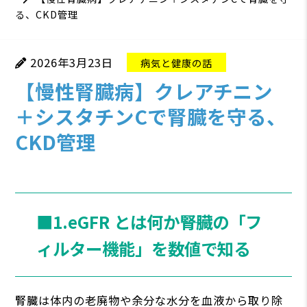
る、CKD管理
2026年3月23日
病気と健康の話
【慢性腎臓病】クレアチニン
＋シスタチンCで腎臓を守る、
CKD管理
■1.eGFR とは何か――腎臓の「フ
ィルター機能」を数値で知る
腎臓は体内の⽼廃物や余分な⽔分を⾎液から取り除