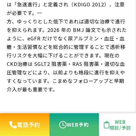
は「急速進⾏」と定義され（KDIGO 2012）、注意
が必要です。⼀
⽅、ゆっくりとした低下であれば適切な治療で進⾏
を抑えられます。2026 年の BMJ 論⽂でも⽰された
ように、eGFR だけでなく尿アルブミン・⾎圧・⾎
糖・⽣活習慣などを総合的に管理することで透析移
⾏リスクを⼤幅に下げることができます。現在の
CKD治療は SGLT2 阻害薬・RAS 阻害薬・適切な⾎
圧管理などにより、以前よりも格段に進⾏を抑えや
すくなっています。こまめなフォローアップと早期
介⼊が最も重要です。
WEB
電話予約
WEB予約
問診/予診