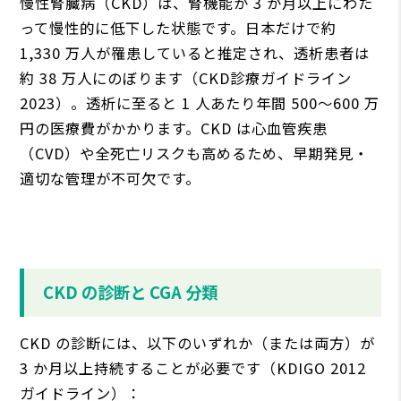
慢性腎臓病（CKD）は、腎機能が 3 か⽉以上にわた
って慢性的に低下した状態です。⽇本だけで約
1,330 万⼈が罹患していると推定され、透析患者は
約 38 万⼈にのぼります（CKD診療ガイドライン
2023）。透析に⾄ると 1 ⼈あたり年間 500〜600 万
円の医療費がかかります。CKD は⼼⾎管疾患
（CVD）や全死亡リスクも⾼めるため、早期発⾒・
適切な管理が不可⽋です。
CKD の診断と CGA 分類
CKD の診断には、以下のいずれか（または両⽅）が
3 か⽉以上持続することが必要です（KDIGO 2012
ガイドライン）：