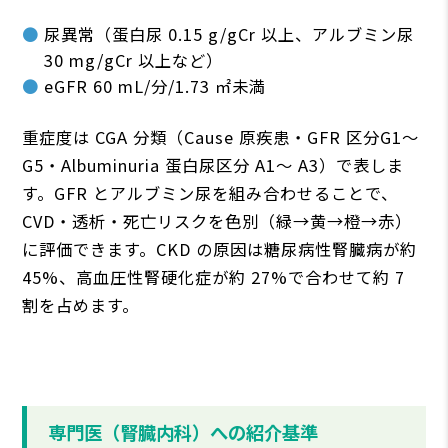
尿異常（蛋⽩尿 0.15 g/gCr 以上、アルブミン尿
30 mg/gCr 以上など）
eGFR 60 mL/分/1.73 ㎡未満
重症度は CGA 分類（Cause 原疾患・GFR 区分G1〜
G5・Albuminuria 蛋⽩尿区分 A1〜 A3）で表しま
す。GFR とアルブミン尿を組み合わせることで、
CVD・透析・死亡リスクを⾊別（緑→⻩→橙→⾚）
に評価できます。CKD の原因は糖尿病性腎臓病が約
45%、⾼⾎圧性腎硬化症が約 27%で合わせて約 7
割を占めます。
専⾨医（腎臓内科）への紹介基準