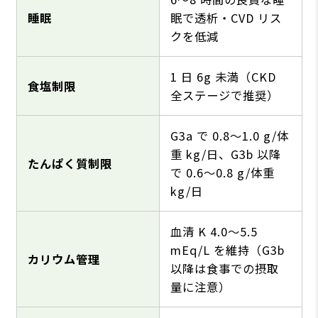
睡眠
眠で透析・CVD リス
クを低減
1 ⽇ 6g 未満（CKD
⾷塩制限
全ステージで推奨）
G3a で 0.8〜1.0 g/体
重 kg/⽇、G3b 以降
たんぱく質制限
で 0.6〜0.8 g/体重
kg/⽇
⾎清 K 4.0〜5.5
mEq/L を維持（G3b
カリウム管理
以降は⾷事での摂取
量に注意）