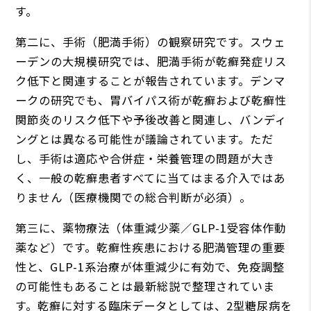
す。
第二に、手術（肥満手術）の観察研究です。スウェ
ーデンの大規模研究では、肥満手術が乾癬発症リス
ク低下と関連することが報告されています。デンマ
ークの研究でも、胃バイパス術が乾癬および乾癬性
関節炎のリスク低下や予後改善と関連し、バンディ
ングとは異なる可能性が議論されています。ただ
し、手術は適応や合併症・栄養管理の問題が大き
く、一般の乾癬患者すべてに当てはまる介入ではあ
りません（医療機関での総合判断が必須）。
第三に、薬物療法（体重減少薬／GLP-1受容体作動
薬など）です。乾癬性疾患における肥満管理の重要
性と、GLP-1系治療が体重減少に有効で、免疫調整
の可能性もあることは最新総説で整理されていま
す。乾癬に対する臨床データとしては、2型糖尿病を