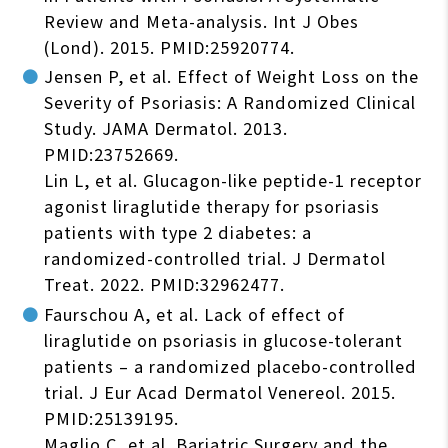
Review and Meta-analysis. Int J Obes
(Lond). 2015. PMID:25920774.
Jensen P, et al. Effect of Weight Loss on the
Severity of Psoriasis: A Randomized Clinical
Study. JAMA Dermatol. 2013.
PMID:23752669.
Lin L, et al. Glucagon-like peptide-1 receptor
agonist liraglutide therapy for psoriasis
patients with type 2 diabetes: a
randomized-controlled trial. J Dermatol
Treat. 2022. PMID:32962477.
Faurschou A, et al. Lack of effect of
liraglutide on psoriasis in glucose-tolerant
patients – a randomized placebo-controlled
trial. J Eur Acad Dermatol Venereol. 2015.
PMID:25139195.
Maglio C, et al. Bariatric Surgery and the