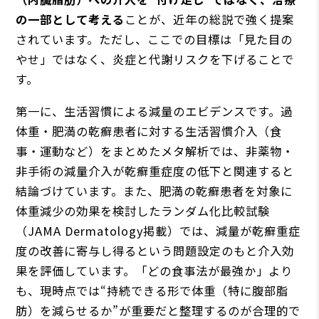
の一部として考える
ことが、近年の総説で強く提案
されています。ただし、ここでの目標は「見た目の
やせ」ではなく、炎症と代謝リスクを下げることで
す。
第一に、生活習慣による減量のエビデンスです。過
体重・肥満の乾癬患者に対する生活習慣介入（食
事・運動など）をまとめたメタ解析では、非薬物・
非手術の減量介入が乾癬重症度の低下と関連すると
結論づけています。また、肥満の乾癬患者を対象に
体重減少の効果を検討したランダム化比較試験
（JAMA Dermatology掲載）では、減量が乾癬重症
度の改善に寄与し得るという問題設定のもと介入効
果を評価しています。「どの食事法が最強か」より
も、現時点では“持続できる形で体重（特に腹部脂
肪）を減らせるか”が重要だと整理するのが合理的で