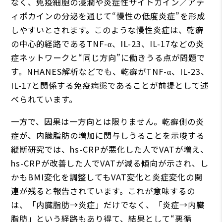
なく、免疫細胞の浸潤や炎症性サイトカイン／アデ
ィポカインの分泌を通じて“慢性の低度炎症”を形成
しやすいとされます。このような慢性炎症は、乾癬
の中心的経路であるTNF-α、IL-23、IL-17などの炎
症ネットワークと“同じ方向”に働きうる点が問題で
す。NHANES解析などでも、乾癬がTNF-α、IL-23、
IL-17と関係する免疫病態であることが前提として述
べられています。
一方で、因果は一方向とは限りません。乾癬側の炎
症が、内臓脂肪の増加に関与しうることを示唆する
縦断研究では、hs-CRPが悪化した人でVATが増え、
hs-CRPが改善した人でVATが減る傾向が示され、し
かもBMI変化を調整してもVAT変化と炎症変化の関
連が残ると報告されています。これが意味するの
は、「内臓脂肪→炎症」だけでなく、「炎症→内臓
脂肪」という経路もあり得て、結果として“悪循