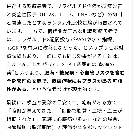
併存する乾癬患者で、リラグルチド治療が皮疹改善
と炎症性因子（IL-23、IL-17、TNF-αなど）の抑制
と関連したとするランダム化比較試験が報告されて
います。 一方で、糖代謝が正常な肥満乾癬患者で
は、リラグルチド8週間投与がPASIやQOL指標、
hsCRPを有意に改善しなかった、というプラセボ対
照試験もあり、「誰にでも同じ効果がある」とは言
えません。したがって、GLP-1系薬剤は“乾癬の
薬”というより、
肥満・糖尿病・心血管リスクを含む
全身管理の文脈で、皮膚症状にもプラスがある可能
性がある
、という位置づけが現実的です。
最後に、検査と受診の目安です。乾癬がある方で
「腹囲が増えてきた」「健診で脂質・血糖・血圧が
指摘された」「家族に心臓病が多い」などの場合、
内臓脂肪（腹部肥満）の評価やメタボリックシンド