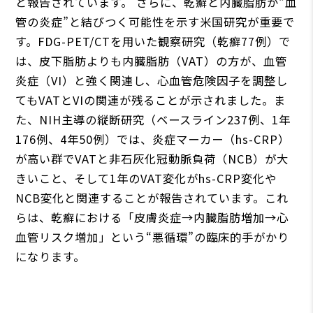
と報告されています。 さらに、乾癬と内臓脂肪が“血
管の炎症”と結びつく可能性を示す米国研究が重要で
す。FDG-PET/CTを用いた観察研究（乾癬77例）で
は、皮下脂肪よりも内臓脂肪（VAT）の方が、血管
炎症（VI）と強く関連し、心血管危険因子を調整し
てもVATとVIの関連が残ることが示されました。ま
た、NIH主導の縦断研究（ベースライン237例、1年
176例、4年50例）では、炎症マーカー（hs-CRP）
が高い群でVATと非石灰化冠動脈負荷（NCB）が大
きいこと、そして1年のVAT変化がhs-CRP変化や
NCB変化と関連することが報告されています。これ
らは、乾癬における「皮膚炎症→内臓脂肪増加→心
血管リスク増加」という“悪循環”の臨床的手がかり
になります。