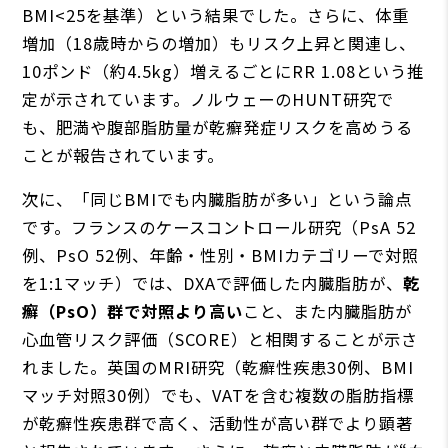
BMI<25を基準）という結果でした。さらに、体重
増加（18歳時からの増加）もリスク上昇と関連し、
10ポンド（約4.5kg）増えるごとにRR 1.08という推
定が示されています。ノルウェーのHUNT研究で
も、肥満や腹部脂肪量が乾癬発症リスクを高めうる
ことが報告されています。
次に、「同じBMIでも内臓脂肪が多い」という論点
です。フランスのケースコントロール研究（PsA 52
例、PsO 52例、年齢・性別・BMIカテゴリーで対照
を1:1マッチ）では、DXAで評価した内臓脂肪が、
乾
癬（PsO）群で対照より高い
こと、また内臓脂肪が
心血管リスク評価（SCORE）と相関することが示さ
れました。英国のMRI研究（乾癬性疾患30例、BMI
マッチ対照30例）でも、VATを含む複数の脂肪指標
が乾癬性疾患群で高く、活動性が高い群でより顕著