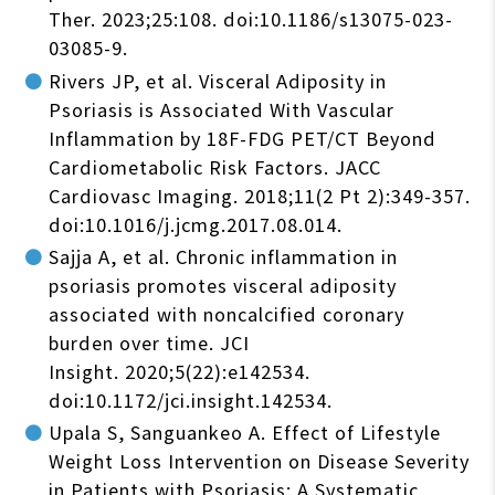
Ther. 2023;25:108. doi:10.1186/s13075-023-
03085-9.
Rivers JP, et al. Visceral Adiposity in
Psoriasis is Associated With Vascular
Inflammation by 18F-FDG PET/CT Beyond
Cardiometabolic Risk Factors. JACC
Cardiovasc Imaging. 2018;11(2 Pt 2):349-357.
doi:10.1016/j.jcmg.2017.08.014.
Sajja A, et al. Chronic inflammation in
psoriasis promotes visceral adiposity
associated with noncalcified coronary
burden over time. JCI
Insight. 2020;5(22):e142534.
doi:10.1172/jci.insight.142534.
Upala S, Sanguankeo A. Effect of Lifestyle
Weight Loss Intervention on Disease Severity
in Patients with Psoriasis: A Systematic