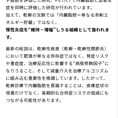
ド脂肪を評価した研究、PET/CTで内臓脂肪と血管炎
症を同時に評価した研究が行われています。
加えて、乾癬の文脈では「内臓脂肪＝単なる余剰エ
ネルギー貯蔵」ではなく、
慢性炎症を“維持・増幅”しうる組織として扱われま
す。
最新の総説は、乾癬性疾患（乾癬・乾癬性関節炎）
において肥満が単なる併存症ではなく、発症リスク
や重症度、治療反応性に影響する“病態修飾因子”に
なりうること、そして減量介入を治療アルゴリズム
に組み込む重要性を強調しています。したがって、
乾癬診療で内臓脂肪を意識することは、皮膚症状の
改善だけでなく、長期的な合併症リスクの低減にも
つながる可能性があります。