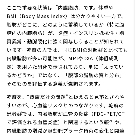
ここで重要な状態は「内臓脂肪」です。体重や
BMI（Body Mass Index）は分かりやすい一方で、
脂肪がどこに、どのように蓄積しているか（特に腹
腔内の内臓脂肪）が、炎症・インスリン抵抗性・脂
質異常・動脈硬化に強く関与しうることが知られて
います。乾癬の人では、同じBMIの対照群と比べても
内臓脂肪が多い可能性が、MRIやDXA（体組成測
定）を用いた研究で示されており、単に「太ってい
るかどうか」ではなく、「腹部の脂肪の質と分布」
そのものを評価する意義が強調されます。
乾癬を、“皮膚だけの問題”と捉えると見落とされや
すいのが、心血管リスクとのつながりです。乾癬の
患者群では、内臓脂肪が血管の炎症（FDG-PET/CT
で評価される血管炎症）と関連するという報告や、
内臓脂肪の増減が冠動脈プラーク負荷の変化と関連