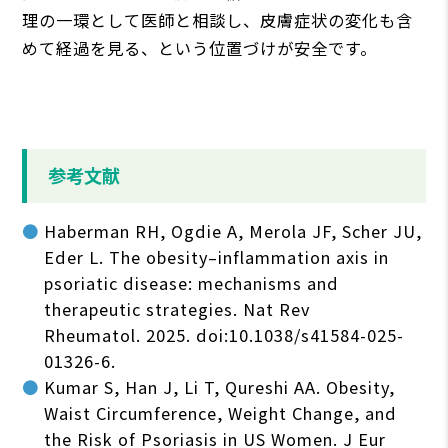
理の一環として医師と相談し、皮膚症状の変化も含
めて経過を見る、という位置づけが安全です。
参考文献
Haberman RH, Ogdie A, Merola JF, Scher JU,
Eder L. The obesity–inflammation axis in
psoriatic disease: mechanisms and
therapeutic strategies. Nat Rev
Rheumatol. 2025. doi:10.1038/s41584-025-
01326-6.
Kumar S, Han J, Li T, Qureshi AA. Obesity,
Waist Circumference, Weight Change, and
the Risk of Psoriasis in US Women. J Eur