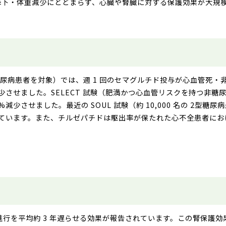
、血糖降下・体重減少にとどまらず、心臓や腎臓に対する保護効果が大
名の 2 型糖尿病患者を対象）では、週 1 回のセマグルチド投与が心血
少させました。SELECT 試験（肥満かつ心血管リスクを持つ非糖尿病
減少させました。最近の SOUL 試験（約 10,000 名の 2型
せています。また、チルゼパチドは駆出率が保たれた心不全患者に
D）の進行を平均約 3 年遅らせる効果が報告されています。この腎保