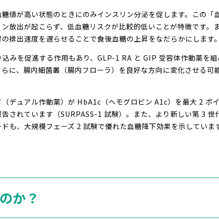
、血糖値が高い状態のときにのみインスリン分泌を促します。この「
ン放出が起こらず、低血糖リスクが比較的低いことが特徴です。また
胃の排出速度を遅らせることで食後血糖の上昇をなだらかにします
込みを促進する作用もあり、GLP-1 RA と GIP 受容体作動薬
さらに、腸内細菌叢（腸内フローラ）を良好な方向に変化させる可
デュアル作動薬）が HbA1c（ヘモグロビン A1c）を最大 2 ポ
報告されています（SURPASS-1 試験）。また、より新しい第 3 世
ドも、大規模フェーズ 2 試験で優れた血糖降下効果を示していま
るのか？