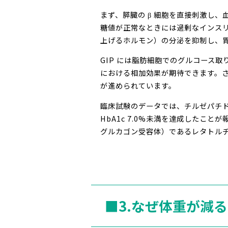
まず、膵臓の β 細胞を直接刺激し
糖値が正常なときには過剰なインスリ
上げるホルモン）の分泌を抑制し、
GIP には脂肪細胞でのグルコース取り
における相加効果が期待できます。
が進められています。
臨床試験のデータでは、チルゼパチド（
HbA1c 7.0%未満を達成したことが
グルカゴン受容体）であるレタトルチ
■3.なぜ体重が減