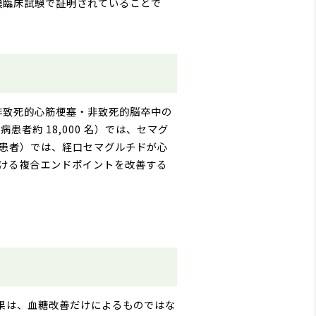
規模臨床試験で証明されていることで
管死・非致死的心筋梗塞・非致死的脳卒中の
患者約 18,000 名）では、セマグ
糖尿病患者）では、経口セマグルチドが心
おける複合エンドポイントを改善する
護効果は、血糖改善だけによるものではな