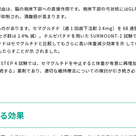
主な理由は、脳の視床下部への直接作用です。視床下部の弓状核にはGL
が抑制され、満腹感が高まります。
あります。セマグルチド（週 1 回皮下注射 2.4mg）を 68 週間
ボ群は 2.4% 減）。チルゼパチドを用いた SURMOUNT-1 試験
パチドはセマグルチドと比較してもさらに高い体重減少効果を示 し
もたらすことが示 されました。
STEP 4 試験では、セマグルチドを中止すると体重が有意に再増加
が持続する」薬剤であり、適切な維持療法についての検討が引き続き
守る効果